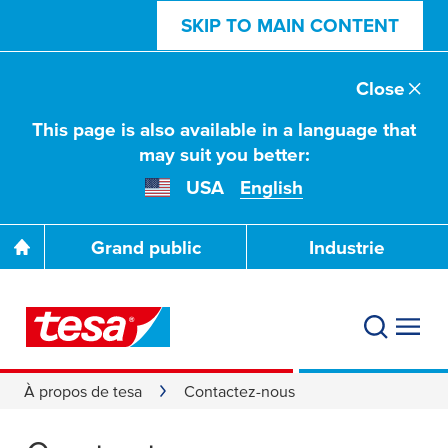
SKIP TO MAIN CONTENT
Close
This page is also available in a language that
may suit you better:
USA
English
Grand public
Industrie
À propos de tesa
Contactez-nous