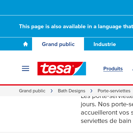
This page is also available in a language tha
Grand public
Industrie
Produits
Porte-se
Grand public
Bath Designs
Porte-serviettes
Les porte-serviett
jours. Nos porte-s
accueilleront vos 
serviettes de bain