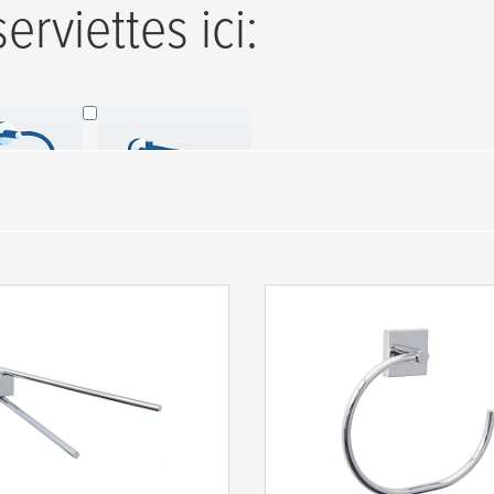
erviettes ici:
x porte-
Barres porte-
iettes
serviettes