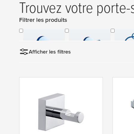
Trouvez votre porte-s
Filtrer les produits
Crochets simples
Crochets pour
Anneau
peignoirs
serv
Afficher les filtres
Trier par
P
r
o
d
u
i