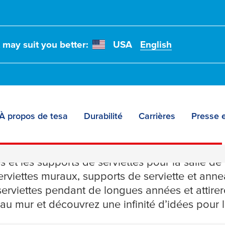
t may suit you better:
USA
English
À propos de tesa
Durabilité
Carrières
Presse e
rviettes
es et les supports de serviettes pour la salle 
erviettes muraux, supports de serviette et ann
serviettes pendant de longues années et attirer
 au mur et découvrez une infinité d’idées pour l