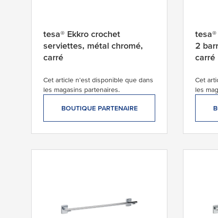
t
l
e
tesa® Ekkro crochet
tesa®
p
serviettes, métal chromé,
2 bar
l
carré
carré
u
s
Cet article n'est disponible que dans
Cet art
r
les magasins partenaires.
les mag
é
c
BOUTIQUE PARTENAIRE
B
e
n
t