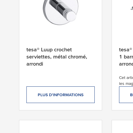
tesa® Luup crochet
tesa®
serviettes, métal chromé,
1 bar
arrondi
arron
Cet art
les mag
PLUS D’INFORMATIONS
B