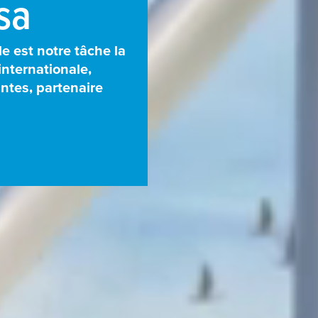
sa
e est notre tâche la
internationale,
ntes, partenaire