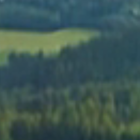
Solutions adhés
Emballer est un 
pour la maison 
d’orfèvre
bureau
EN SAVOIR PLUS
EN SAVOIR PLUS