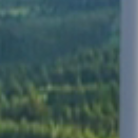
ives
travail
et le